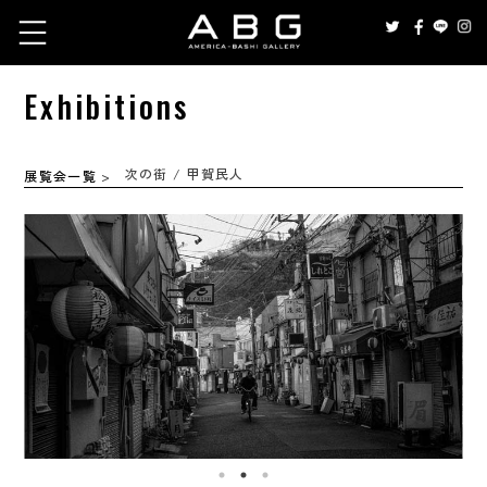
Exhibitions
次の街 / 甲賀民人
展覧会一覧
>