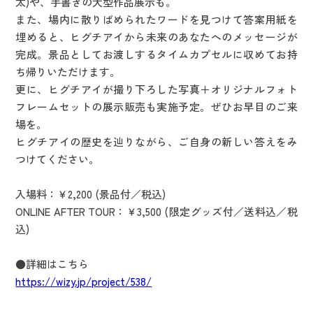
太)や、手書きの大型作品展示も。
また、場内に散りばめられたワードを見つけて答案用紙を
埋めると、ヒグチアイから未来のあなたへのメッセージが
完成。景品としてお渡しするタイムカプセルに収めてお持
ち帰りいただけます。
更に、ヒグチアイが撮り下ろした写真＋オリジナルフォト
フレームセットの展示販売も実施予定。ぜひお早目のご来
場を。
ヒグチアイの歴史を辿りながら、ご自身の新しい答えをみ
つけてください。
入場料：￥2,200 (景品付／税込)
ONLINE AFTER TOUR：￥3,500 (限定グッズ付／送料込／税
込)
●詳細はこちら
https://wizy.jp/project/538/