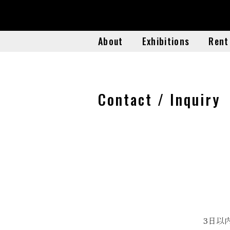
About
Exhibitions
Rent
About
Exhibitions
Rent
Contact / Inquiry
3日以