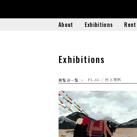
About
Exhibitions
Rent
About
Exhibitions
Rent
Exhibitions
FLAG / 村上実帆
展覧会一覧
>