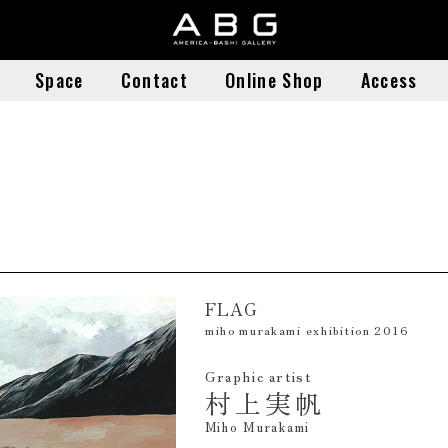
Space
Contact
Online Shop
Access
Space
Contact
Online Shop
Access
FLAG
miho murakami exhibition 2016
Graphic artist
村上実帆
Miho Murakami