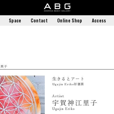
Space
Contact
Online Shop
Access
Space
Contact
Online Shop
Access
江里子
生きるとアート
Ugajin Eriko初個展
Artist
宇賀神江里子
Ugajin Eriko