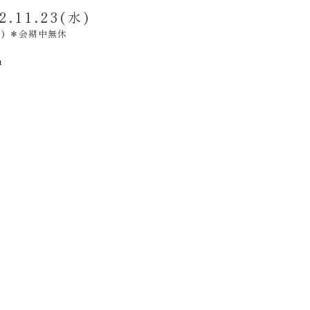
2.11.23(水)
まで) ＊会期中無休
t