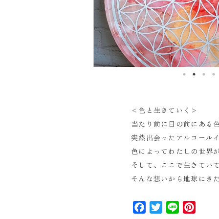
<色と生きていく>
当たり前に目の前にある
突然出会ったアルコール
色によってわたしの世界
そして、ここで生きてい
そんな想いから地球にき
Facebook
Twitter
Line
Pinte