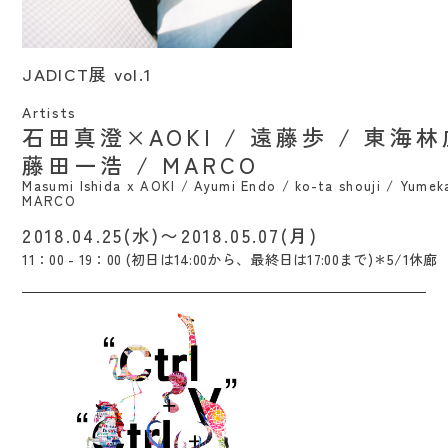
JADICT展 vol.1 / Masumi Ishida x AOKI /
JADICT展 vol.1
Ayumi Endo / ko-ta shouji / Yumeka
Tanikawa / Kazuhiro Fujita / MARCO
Artists
石田真澄×AOKI / 遠藤歩 / 東海林
藤田一浩 / MARCO
Masumi Ishida x AOKI / Ayumi Endo / ko-ta shouji / Yumeka
MARCO
2018.04.25(水)〜2018.05.07(月)
11：00 - 19：00 (初日は14:00から、最終日は17:00まで)＊5/1休廊