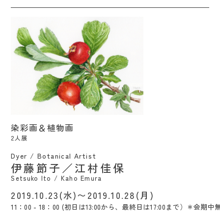
染彩画＆植物画 / Setsuko Ito / Kaho
染彩画＆植物画
Emura
2人展
Dyer / Botanical Artist
伊藤節子／江村佳保
Setsuko Ito / Kaho Emura
2019.10.23(水)〜2019.10.28(月)
11：00 - 18：00 (初日は13:00から、最終日は17:00まで）＊会期中