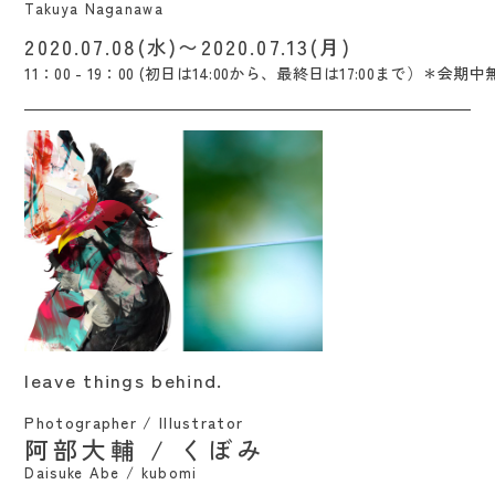
Takuya Naganawa
2020.07.08(水)〜2020.07.13(月)
11：00 - 19：00 (初日は14:00から、最終日は17:00まで）＊会期中
leave things behind. / Daisuke Abe /
leave things behind.
kubomi
Photographer / Illustrator
阿部大輔 / くぼみ
Daisuke Abe / kubomi