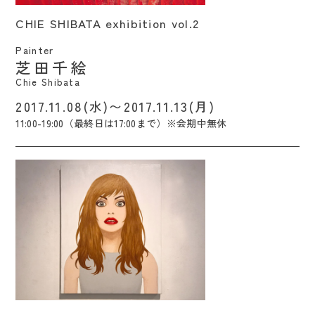
CHIE SHIBATA exhibition vol.2 / Chie
CHIE SHIBATA exhibition vol.2
Shibata
Painter
芝田千絵
Chie Shibata
2017.11.08(水)〜2017.11.13(月)
11:00-19:00（最終日は17:00まで）※会期中無休
OIL PAINTING / Takayasu Ando