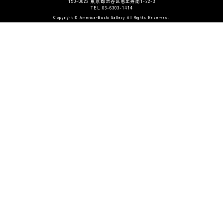
150-0022 東京都渋谷区恵比寿南1-22-3
TEL 03-6303-1414
Copyright © America-Bashi Gallery All Rights Reserved.