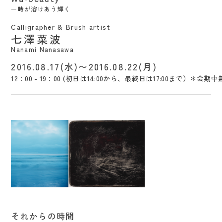
ー時が溶けあう輝く
Calligrapher & Brush artist
七澤菜波
Nanami Nanasawa
2016.08.17(水)〜2016.08.22(月)
12：00 - 19：00 (初日は14:00から、最終日は17:00まで）＊会期
それからの時間 / Tomonori Nishigori /
それからの時間
Taku Tomizawa